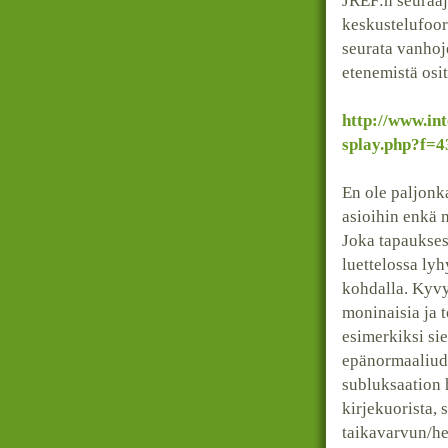
JREF:n seuraaj
keskustelufooru
seurata vanho
etenemistä osi
http://www.in
splay.php?f=4
En ole paljonk
asioihin enkä 
Joka tapaukses
luettelossa lyh
kohdalla. Kyvy
moninaisia ja 
esimerkiksi sie
epänormaaliude
subluksaation 
kirjekuorista,
taikavarvun/he