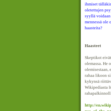
ihmiset tälläk
oletettujen ps
syyllä voidaan
mennessä ole o
haasteita?
Haasteet
Skeptikot eivät
olemassa. He o
olemisestaan, 
rahaa likoon si
kykynsä riittä
Wikipediasta l
rahapalkinnolli
http://en.wiki