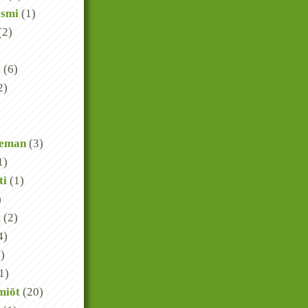
ismi
(1)
(2)
a
(6)
2)
)
seman
(3)
1)
ti
(1)
)
t
(2)
4)
)
1)
miöt
(20)