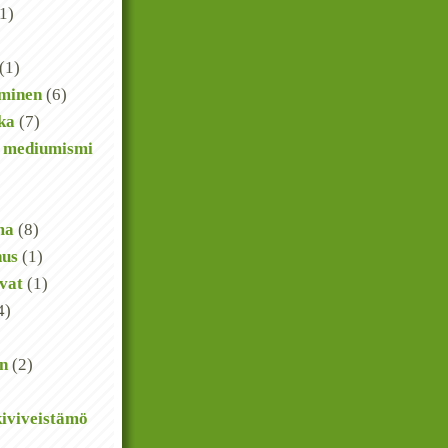
1)
(1)
äminen
(6)
kka
(7)
n mediumismi
ma
(8)
nus
(1)
vat
(1)
4)
on
(2)
kiviveistämö