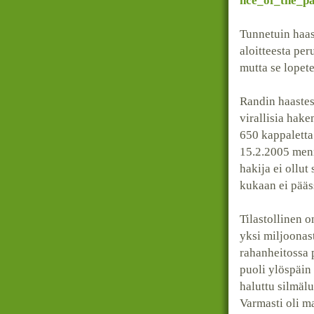
nce_of_the_p
Tunnetuin haas
aloitteesta pe
mutta se lopet
Randin haastes
virallisia hak
650 kappaletta
15.2.2005 menn
hakija ei ollut
kukaan ei pääs
Tilastollinen o
yksi miljoonast
rahanheitossa p
puoli ylöspäin
haluttu silmäl
Varmasti oli m