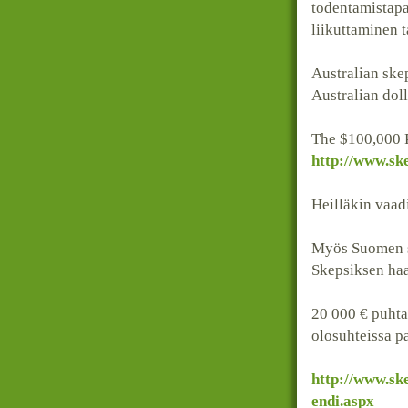
todentamistapa 
liikuttaminen 
Australian ske
Australian doll
The $100,000 
http://www.ske
Heilläkin vaad
Myös Suomen s
Skepsiksen haa
20 000 € puhtaa
olosuhteissa p
http://www.ske
endi.aspx