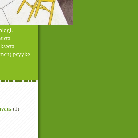
blogi.
musta
uksesta
äimen) psyyke
uvaus
(1)