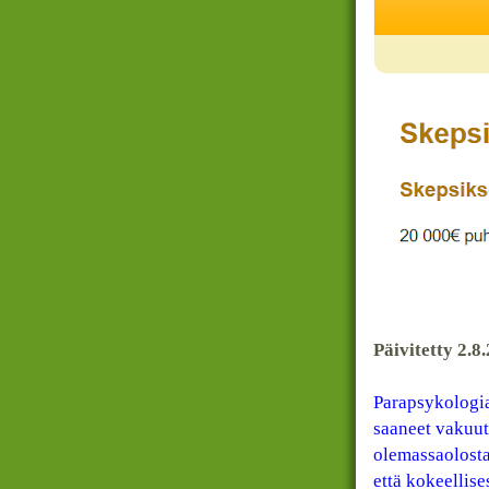
Päivitetty 2.8
Parapsykologia
saaneet vakuut
olemassaolost
että kokeellis