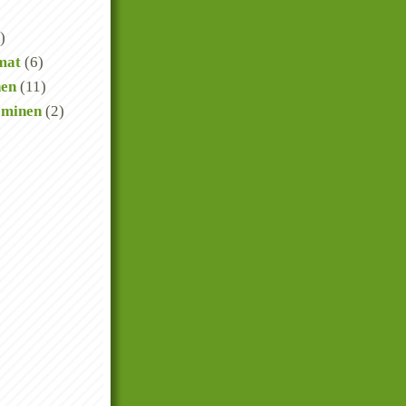
)
mat
(6)
nen
(11)
eminen
(2)