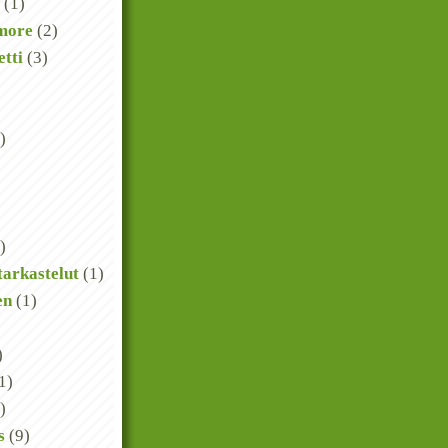
(1)
more
(2)
etti
(3)
)
)
 tarkastelut
(1)
en
(1)
)
1)
)
s
(9)