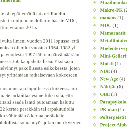
aranormal
Maailmanku
Makro-PK
(
te oli epäilemättä taikuri Randin
manaus
(1)
rustettu miljoonan dollarin haaste MDC,
MDC
(1)
ettiin vuonna 2015.
Memoraatit
Metallintaiv
ivulta ilmeni vuoden 2011 lopussa, että
emuksia oli ollut vuosina 1964-1982 yli
Mielenterve
 ja vuodesta 1997 lähtien päivämäärään
Mini-Gelleri
essä 360 kappaletta lisää. Yksikään
Muisti
(1)
 selvinnyt pakollisesta esikokeesta, joten
NDE
(4)
syt yrittämään ratkaisevaan kokeeseen.
New Age
(4)
Näkijät
(6)
nnistumisraja lopullisessa kokeessa oli
OBE
(1)
a. Se tarkoittaa esimerkiksi sitä, että
Parapsykolo
itäisi saada lantti putoamaan haluttu
 22 kertaa peräkkäin tai arpakuutiolla
PK man
(1)
uku vähintään 8 kertaa peräkkäin.
Poltergeistit
ahdollista sopia myös jokin muu kykyjen
Project Alph