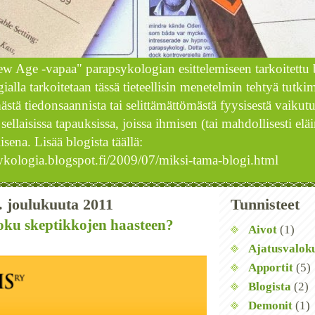
 Age -vapaa" parapsykologian esittelemiseen tarkoitettu 
alla tarkoitetaan tässä tieteellisin menetelmin tehtyä tutki
ästä tiedonsaannista tai selittämättömästä fyysisestä vaikut
ellaisissa tapauksissa, joissa ihmisen (tai mahdollisesti el
isena. Lisää blogista täällä:
sykologia.blogspot.fi/2009/07/miksi-tama-blogi.html
. joulukuuta 2011
Tunnisteet
oku skeptikkojen haasteen?
Aivot
(1)
Ajatusvalok
Apportit
(5)
Blogista
(2)
Demonit
(1)