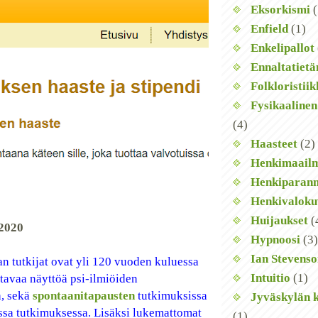
Eksorkismi
(
Enfield
(1)
Enkelipallot
Ennaltatiet
Folkloristii
Fysikaaline
(4)
Haasteet
(2)
Henkimaail
Henkiparan
Henkivaloku
Huijaukset
(
.2020
Hypnoosi
(3)
Ian Stevens
n tutkijat ovat yli 120 vuoden kuluessa
Intuitio
(1)
tavaa näyttöä psi-ilmiöiden
a, sekä
spontaanitapausten
tutkimuksissa
Jyväskylän 
essa tutkimuksessa. Lisäksi lukemattomat
(1)