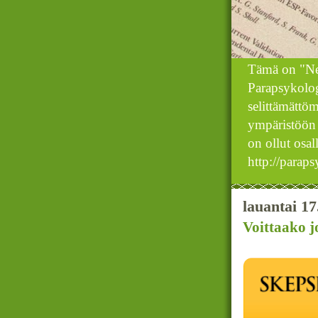
Tämä on "New
Parapsykologi
selittämättöm
ympäristöön s
on ollut osall
http://parap
lauantai 17
Voittaako j