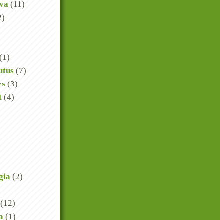
va
(11)
2)
(1)
utus
(7)
ys
(3)
t
(4)
gia
(2)
(12)
a
(1)