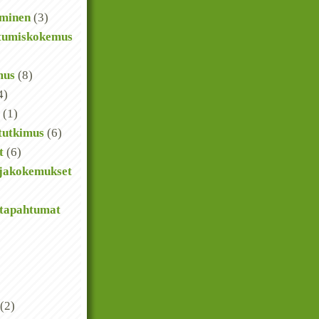
yminen
(3)
tumiskokemus
mus
(8)
4)
(1)
tutkimus
(6)
t
(6)
jakokemukset
tapahtumat
(2)