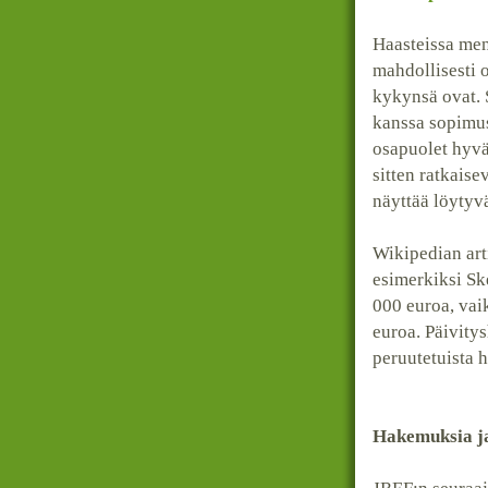
Haasteissa mene
mahdollisesti 
kykynsä ovat. 
kanssa sopimus
osapuolet hyvä
sitten ratkais
näyttää löytyv
Wikipedian arti
esimerkiksi S
000 euroa, vai
euroa. Päivitys
peruutetuista h
Hakemuksia ja