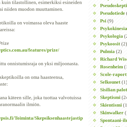
kuin tilastollinen, esimerkiksi esineiden
Pseudoskept
tai niiden muodon muuttaminen.
Pseudotiede
Psi
(9)
ptikoilla on voimassa oleva haaste
Psykokinesi
areissa:
Psykologia
(
Prize
Psykoosit
(2
ptics.com.au/features/prize/
Pulmia
(2)
Richard Wi
ittu onnistumisraja on yksi miljoonasta.
Rosenheim
(
Scole-raport
keptikoilla on oma haasteensa,
Selkounet
(1
ste:
Sisilian palo
Skeptismi
(2
na käteen sille, joka tuottaa valvotuissa
aranormaalin ilmiön.
Skientismi
(1
Skinwalker
(
psis.fi/Toiminta/Skepsiksenhaastejastip
Spontaani-il