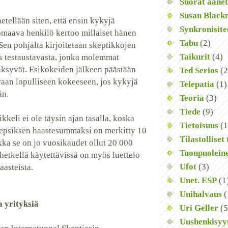
Suorat äänet
Susan Black
tellään siten, että ensin kykyjä
Synkronisite
omaava henkilö kertoo millaiset hänen
Tabu
(2)
Sen pohjalta kirjoitetaan skeptikkojen
Taikurit
(4)
 testaustavasta, jonka molemmat
ksyvät. Esikokeiden jälkeen päästään
Ted Serios
(2
evaan lopulliseen kokeeseen, jos kykyjä
Telepatia
(1)
än.
Teoria
(3)
Tiede
(9)
kkeli ei ole täysin ajan tasalla, koska
Tietoisuus
(1
kepsiksen haastesummaksi on merkitty 10
Tilastolliset
kka se on jo vuosikaudet ollut 20 000
Tuonpuolein
hetkellä käytettävissä on myös luettelo
Ufot
(3)
aasteista.
Unet. ESP
(1
Unihalvaus
(
 yrityksiä
Uri Geller
(5
Uushenkisyy