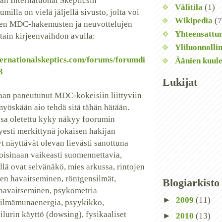
an Internatuonal Skepticsin
Välitila
(1)
milla on vielä jäljellä sivusto, jolta voi
Wikipedia
(7
jen MDC-hakemusten ja neuvottelujen
Yhteensattu
ttain kirjeenvaihdon avulla:
Yliluonnolli
ternationalskeptics.com/forums/forumdi
Äänien kuul
3
Lukijat
aan paneutunut MDC-kokeisiin liittyviin
myöskään aio tehdä sitä tähän hätään.
sa oletettu kyky näkyy foorumin
yesti merkittynä jokaisen hakijan
t näyttävät olevan lievästi sanottuna
toisinaan vaikeasti suomennettavia,
llä ovat selvänäkö, mies arkussa, rintojen
n havaitseminen, röntgensilmät,
Blogiarkisto
havaitseminen, psykometria
►
2009
(11)
 silmämunaenergia, psyykikko,
ilurin käyttö (dowsing), fysikaaliset
►
2010
(13)