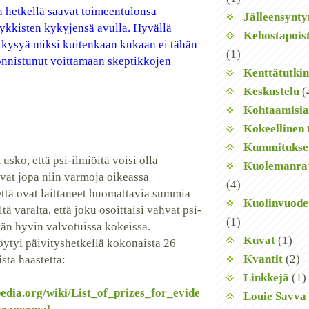
in hetkellä saavat toimeentulonsa
Jälleensynt
yykkisten kykyjensä avulla. Hyvällä
Kehostapois
 kysyä miksi kuitenkaan kukaan ei tähän
(1)
nnistunut voittamaan skeptikkojen
Kenttätutki
Keskustelu
(
Kohtaamisia
Kokeellinen 
Kummitukse
 usko, että psi-ilmiöitä voisi olla
Kuolemanra
vat jopa niin varmoja oikeassa
(4)
että ovat laittaneet huomattavia summia
Kuolinvuode
ltä varalta, että joku osoittaisi vahvat psi-
(1)
vän hyvin valvotuissa kokeissa.
Kuvat
(1)
öytyi päivityshetkellä kokonaista 26
Kvantit
(2)
sta haastetta:
Linkkejä
(1)
pedia.org/wiki/List_of_prizes_for_evide
Louie Savva